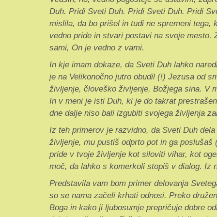
Duh. Pridi Sveti Duh. Pridi Sveti Duh. Pridi 
mislila, da bo prišel in tudi ne spremeni tega
vedno pride in stvari postavi na svoje mesto. 
sami, On je vedno z vami.
In kje imam dokaze, da Sveti Duh lahko naredi 
je na Velikonočno jutro obudil (!) Jezusa od smr
življenje, človeško življenje, Božjega sina. V me
In v meni je isti Duh, ki je do takrat prestra
dne dalje niso bali izgubiti svojega življenja 
Iz teh primerov je razvidno, da Sveti Duh del
življenje, mu pustiš odprto pot in ga posluša
pride v tvoje življenje kot siloviti vihar, kot o
moč, da lahko s komerkoli stopiš v dialog. I
Predstavila vam bom primer delovanja Svetega 
so se nama začeli krhati odnosi. Preko družen
Boga in kako ji ljubosumje prepričuje dobre od