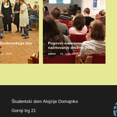
 študentskega leta
Pogovor o naravnem
načrtovanju družine (NND)
aja, 2026
admin
19. maja, 2026
Študentski dom Alojzije Domajnko
Gornji trg 21