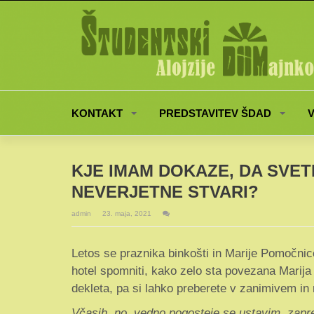
KONTAKT
PREDSTAVITEV ŠDAD
V
KJE IMAM DOKAZE, DA SVET
NEVERJETNE STVARI?
admin
23. maja, 2021
Letos se praznika binkošti in Marije Pomočnic
hotel spomniti, kako zelo sta povezana Marija
dekleta, pa si lahko preberete v zanimivem i
Včasih, no, vedno pogosteje se ustavim, zaprem