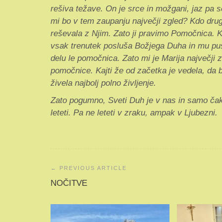
rešiva težave. On je srce in možgani, jaz pa s
mi bo v tem zaupanju največji zgled? Kdo drug
reševala z Njim. Zato ji pravimo Pomočnica. K
vsak trenutek posluša Božjega Duha in mu pus
delu le pomočnica. Zato mi je Marija največji 
pomočnice. Kajti že od začetka je vedela, da
živela najbolj polno življenje.
Zato pogumno, Sveti Duh je v nas in samo čak
leteti. Pa ne leteti v zraku, ampak v Ljubezni.
Navigacija
prispevka
NOČITVE