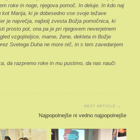
em roke in noge, njegova pomoč. In deluje. In kdo naj
 kot Marija, ki je dobesedno vse svoje težave
er je največja, najbolj zvesta Božja pomočnica, ki
ti prosto pot, ona pa je pri njegovem neverjetnem
zgled vzgojiteljice, mame, žene, dekleta in Božje
 brez Svetega Duha ne more nič, in s tem zavedanjem
a, da razpremo roke in mu pustimo, da nas nauči
Najpopolnejše ni vedno najpopolnejše