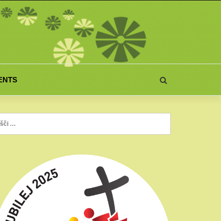
ENTS
či: