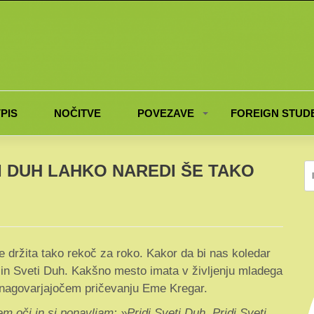
PIS
NOČITVE
POVEZAVE
FOREIGN STUD
I DUH LAHKO NAREDI ŠE TAKO
Iš
e držita tako rekoč za roko. Kakor da bi nas koledar
 in Sveti Duh. Kakšno mesto imata v življenju mladega
n nagovarjajočem pričevanju Eme Kregar.
 oči in si ponavljam: »Pridi Sveti Duh. Pridi Sveti