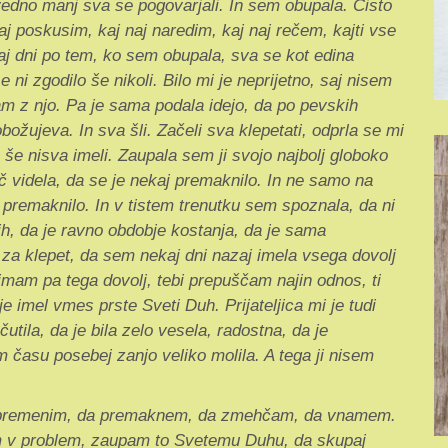
 vedno manj sva se pogovarjali. In sem obupala. Čisto
j poskusim, kaj naj naredim, kaj naj rečem, kajti vse
kaj dni po tem, ko sem obupala, sva se kot edina
ni zgodilo še nikoli. Bilo mi je neprijetno, saj nisem
am z njo. Pa je sama podala idejo, da po pevskih
ožujeva. In sva šli. Začeli sva klepetati, odprla se mi
 še nisva imeli. Zaupala sem ji svojo najbolj globoko
 videla, da se je nekaj premaknilo. In ne samo na
 premaknilo. In v tistem trenutku sem spoznala, da ni
ih, da je ravno obdobje kostanja, da je sama
ji za klepet, da sem nekaj dni nazaj imela vsega dovolj
 imam pa tega dovolj, tebi prepuščam najin odnos, ti
e imel vmes prste Sveti Duh. Prijateljica mi je tudi
tila, da je bila zelo vesela, radostna, da je
 času posebej zanjo veliko molila. A tega ji nisem
da spremenim, da premaknem, da zmehčam, da vnamem.
čim v problem, zaupam to Svetemu Duhu, da skupaj