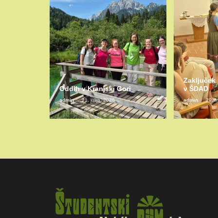
Zaključek
Oddih v Kranjski Gori
v ŠDAD
admin
21. julija, 2026
admin
29. m