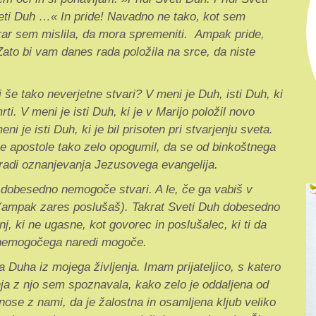
Sveti Duh …« In pride! Navadno ne tako, kot sem
, kar sem mislila, da mora spremeniti. Ampak pride,
Zato bi vam danes rada položila na srce, da niste
še tako neverjetne stvari? V meni je Duh, isti Duh, ki
ti. V meni je isti Duh, ki je v Marijo položil novo
ni je isti Duh, ki je bil prisoten pri stvarjenju sveta.
šene apostole tako zelo opogumil, da se od binkoštnega
zaradi oznanjevanja Jezusovega evangelija.
a dobesedno nemogoče stvari. A le, če ga vabiš v
š (ampak zares poslušaš). Takrat Sveti Duh dobesedno
genj, ki ne ugasne, kot govorec in poslušalec, ki ti da
z nemogočega naredi mogoče.
Duha iz mojega življenja. Imam prijateljico, s katero
ja z njo sem spoznavala, kako zelo je oddaljena od
nose z nami, da je žalostna in osamljena kljub veliko