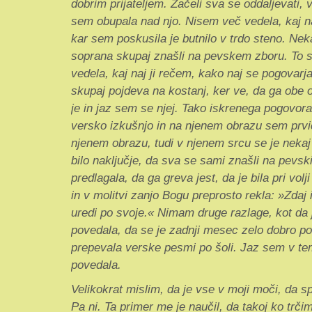
dobrim prijateljem. Začeli sva se oddaljevati,
sem obupala nad njo. Nisem več vedela, kaj na
kar sem poskusila je butnilo v trdo steno. Ne
soprana skupaj znašli na pevskem zboru. To se 
vedela, kaj naj ji rečem, kako naj se pogovarj
skupaj pojdeva na kostanj, ker ve, da ga obe ob
je in jaz sem se njej. Tako iskrenega pogovora
versko izkušnjo in na njenem obrazu sem prvič
njenem obrazu, tudi v njenem srcu se je nekaj
bilo naključje, da sva se sami znašli na pevsk
predlagala, da ga greva jest, da je bila pri vol
in v molitvi zanjo Bogu preprosto rekla: »Zdaj
uredi po svoje.« Nimam druge razlage, kot da j
povedala, da se je zadnji mesec zelo dobro poču
prepevala verske pesmi po šoli. Jaz sem v tem
povedala.
Velikokrat mislim, da je vse v moji moči, 
Pa ni. Ta primer me je naučil, da takoj ko tr